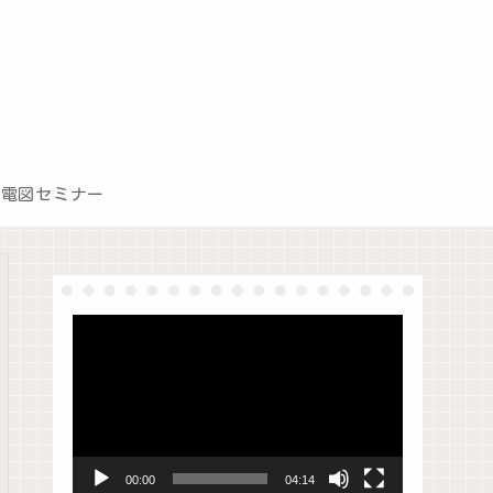
心電図セミナー
動
画
プ
レ
ー
00:00
04:14