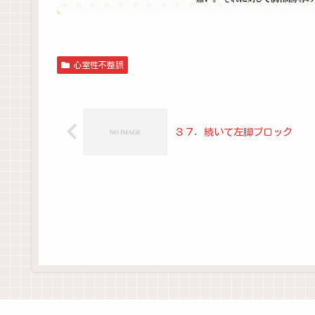
心室性不整脈
３７．続いて左脚ブロック