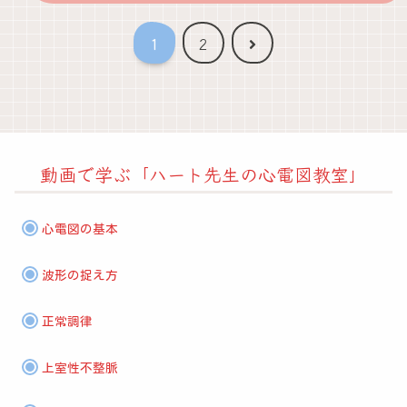
次
1
2
へ
動画で学ぶ「ハート先生の心電図教室」
心電図の基本
波形の捉え方
正常調律
上室性不整脈