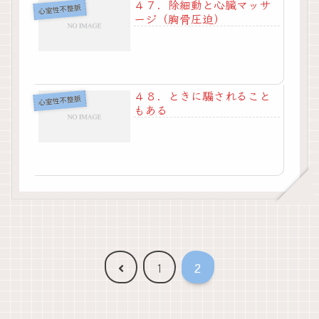
４７．除細動と心臓マッサ
心室性不整脈
ージ（胸骨圧迫）
４８．ときに騙されること
心室性不整脈
もある
前
1
2
へ