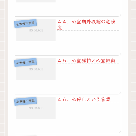
４４．心室期外収縮の危険
心室性不整脈
度
４５．心室頻拍と心室細動
心室性不整脈
４６．心停止という言葉
心室性不整脈