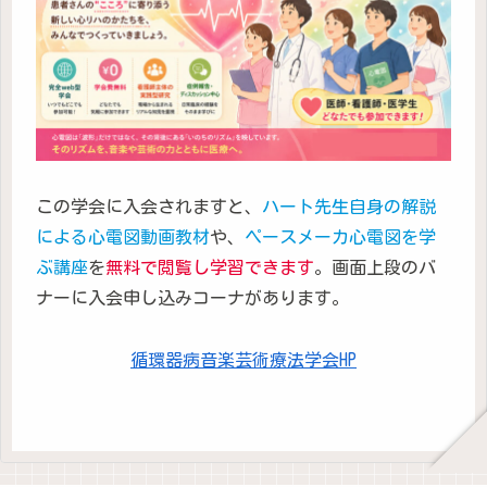
この学会に入会されますと、
ハート先生自身の解説
による心電図動画教材
や、
ペースメーカ心電図を学
ぶ講座
を
無料で閲覧し学習できます
。画面上段のバ
ナーに入会申し込みコーナがあります。
循環器病音楽芸術療法学会HP